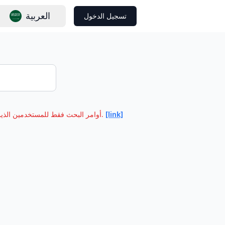
العربية
تسجيل الدخول
[link]
* أوامر البحث فقط للمستخدمين الذين لم يقوموا بتسجيل الدخول. يرجى من المستخدمين الذين قاموا بتسجيل الدخول الذهاب إلى وحدة التحكم لعرض الطلبات.