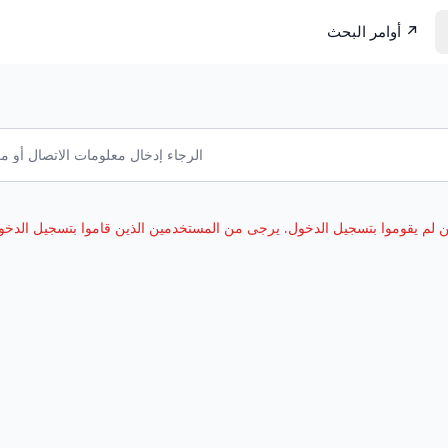
↗️
أوامر البحث